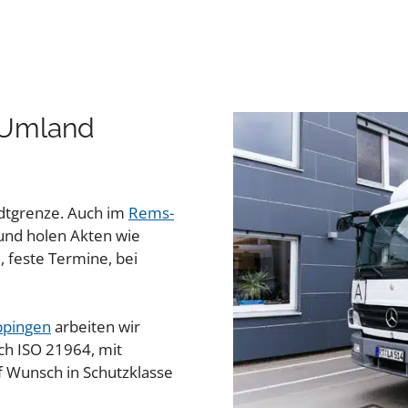
 Umland
adtgrenze. Auch im
Rems-
und holen Akten wie
, feste Termine, bei
pingen
arbeiten wir
ach ISO 21964, mit
f Wunsch in Schutzklasse