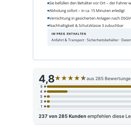
Sie befüllen den Behälter vor Ort – der Fahrer 
Abholung sofort – in ca. 15 Minuten erledigt
Vernichtung in gesicherten Anlagen nach DSG
Nachhaltigkeit & Schutzklasse 3 zubuchbar
IM PREIS ENTHALTEN
Anfahrt & Transport · Sicherheitsbehälter · Dat
4,8
★
★
★
★
★
aus 285 Bewertungen
5 ★
4 ★
3 ★
2 ★
1 ★
237 von 285 Kunden
empfehlen diese Lei