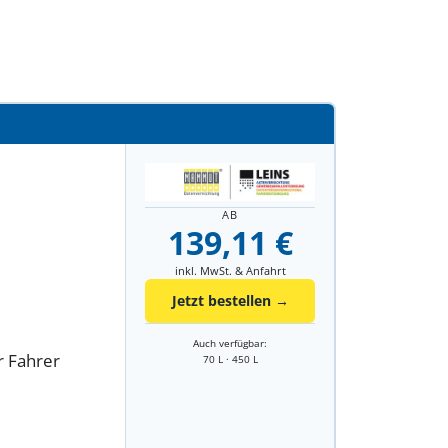
AB
139,11 €
inkl. MwSt. & Anfahrt
Jetzt bestellen →
Auch verfügbar:
r Fahrer
70 L · 450 L