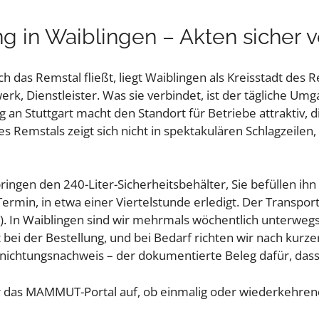
g in Waiblingen – Akten sicher v
h das Remstal fließt, liegt Waiblingen als Kreisstadt des R
dwerk, Dienstleister. Was sie verbindet, ist der tägliche U
n Stuttgart macht den Standort für Betriebe attraktiv, di
es Remstals zeigt sich nicht in spektakulären Schlagzeilen,
ngen den 240-Liter-Sicherheitsbehälter, Sie befüllen ihn 
 Termin, in etwa einer Viertelstunde erledigt. Der Transpo
). In Waiblingen sind wir mehrmals wöchentlich unterwegs
bei der Bestellung, und bei Bedarf richten wir nach kur
ernichtungsnachweis – der dokumentierte Beleg dafür, da
 das MAMMUT-Portal auf, ob einmalig oder wiederkehren