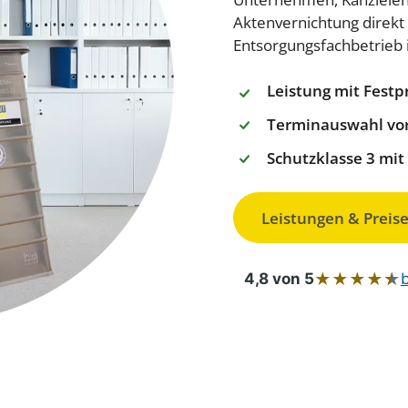
Aktenvernichtung direkt 
Entsorgungsfachbetrieb 
Leistung mit Festpr
Terminauswahl vor
Schutzklasse 3 mi
Leistungen & Preise
★
★
★
★
★
4,8 von 5