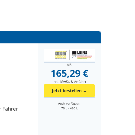
AB
165,29 €
inkl. MwSt. & Anfahrt
Jetzt bestellen →
Auch verfügbar:
r Fahrer
70 L · 450 L