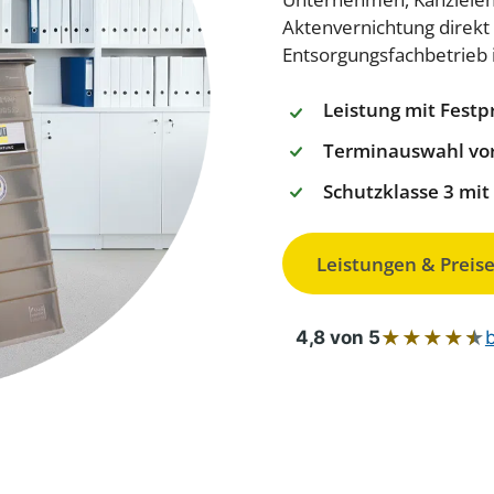
Aktenvernichtung direkt 
Entsorgungsfachbetrieb 
Leistung mit Festpr
Terminauswahl vor
Schutzklasse 3 mi
Leistungen & Preise
★
★
★
★
★
4,8 von 5